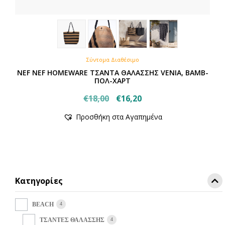
Σύντομα Διαθέσιμο
NEF NEF HOMEWARE ΤΣΑΝΤΑ ΘΑΛΑΣΣΗΣ VENIA, ΒΑΜΒ-
ΠΟΛ-ΧΑΡΤ
Original
Η
€
18,00
€
16,20
price
τρέχουσα
Προσθήκη στα Αγαπημένα
was:
τιμή
€18,00.
είναι:
€16,20.
Κατηγορίες
4
BEACH
4
ΤΣΑΝΤΕΣ ΘΑΛΑΣΣΗΣ