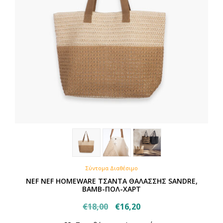
Σύντομα Διαθέσιμο
NEF NEF HOMEWARE ΤΣΑΝΤΑ ΘΑΛΑΣΣΗΣ SANDRE,
ΒΑΜΒ-ΠΟΛ-ΧΑΡΤ
Original
Η
€
18,00
€
16,20
price
τρέχουσα