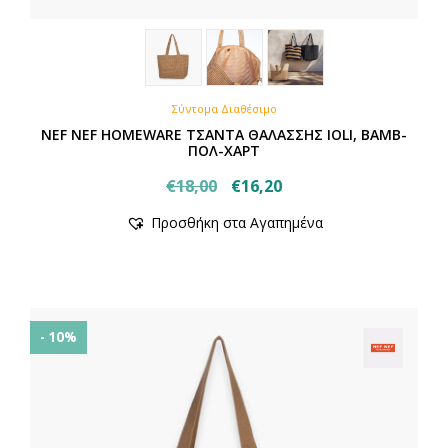
Σύντομα Διαθέσιμο
NEF NEF HOMEWARE ΤΣΑΝΤΑ ΘΑΛΑΣΣΗΣ IOLI, ΒΑΜΒ-
ΠΟΛ-ΧΑΡΤ
Original
Η
€
18,00
€
16,20
price
τρέχουσα
Προσθήκη στα Αγαπημένα
was:
τιμή
€18,00.
είναι:
€16,20.
- 10%