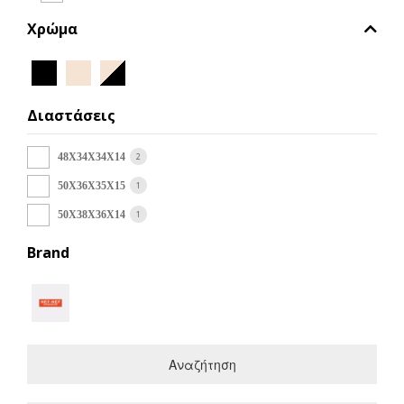
Χρώμα
Διαστάσεις
2
48X34X34X14
1
50X36X35X15
1
50X38X36X14
Brand
Αναζήτηση