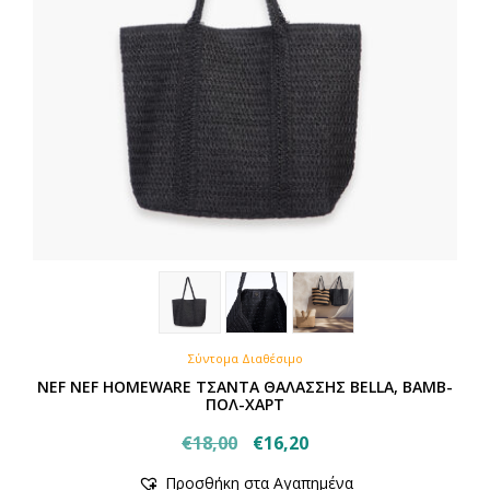
Σύντομα Διαθέσιμο
NEF NEF HOMEWARE ΤΣΑΝΤΑ ΘΑΛΑΣΣΗΣ BELLA, ΒΑΜΒ-
ΠΟΛ-ΧΑΡΤ
Original
Η
€
18,00
€
16,20
price
τρέχουσα
Προσθήκη στα Αγαπημένα