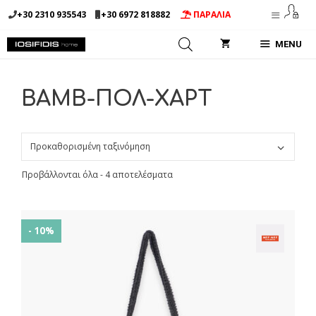
Μετάβαση
+30 2310 935543
+30 6972 818882
ΠΑΡΑΛΙΑ
σε
περιεχόμενο
MENU
ΒΑΜΒ-ΠΟΛ-ΧΑΡΤ
Προβάλλονται όλα - 4 αποτελέσματα
- 10%