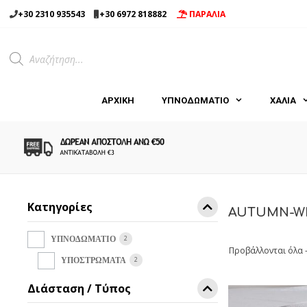
Μετάβαση
+30 2310 935543
+30 6972 818882
ΠΑΡΑΛΙΑ
σε
περιεχόμενο
Products
search
ΑΡΧΙΚΉ
ΥΠΝΟΔΩΜΑΤΙΟ
ΧΑΛΙΑ
Κατηγορίες
AUTUMN-WI
2
ΥΠΝΟΔΩΜΑΤΙΟ
Προβάλλονται όλα 
2
ΥΠΟΣΤΡΩΜΑΤΑ
Διάσταση / Τύπος