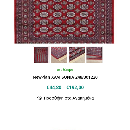
Διαθέσιμο
NewPlan ΧΑΛΙ SONIA 248/301220
Price
€
44,80
–
€
192,00
Αυτό
range:
Προσθήκη στα Αγαπημένα
το
€44,80
προϊόν
through
έχει
€192,00
πολλαπλές
παραλλαγές.