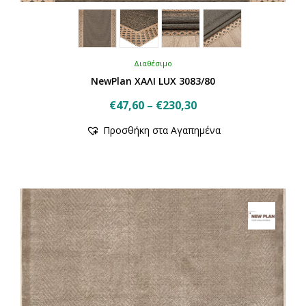
Διαθέσιμο
NewPlan ΧΑΛΙ LUX 3083/80
Price
€
47,60
–
€
230,30
Αυτό
range:
Προσθήκη στα Αγαπημένα
το
€47,60
προϊόν
through
έχει
€230,30
πολλαπλές
παραλλαγές.
Οι
επιλογές
μπορούν
να
επιλεγούν
στη
σελίδα