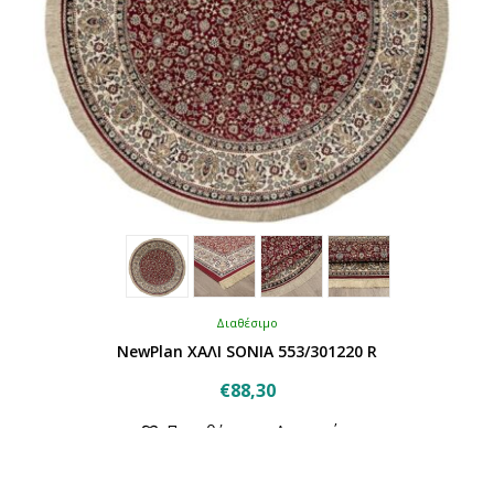
προϊόντος
Διαθέσιμο
NewPlan ΧΑΛΙ SONIA 553/301220 R
€
88,30
Αυτό
Προσθήκη στα Αγαπημένα
το
προϊόν
έχει