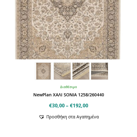
Διαθέσιμο
NewPlan ΧΑΛΙ SONIA 1258/260440
Price
€
30,00
–
€
192,00
Αυτό
range:
Προσθήκη στα Αγαπημένα
το
€30,00
προϊόν
through
έχει
€192,00