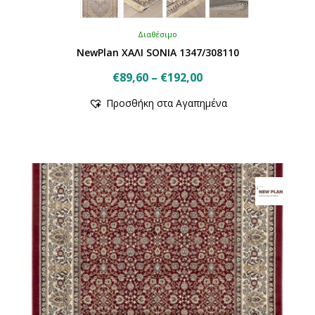
Διαθέσιμο
NewPlan ΧΑΛΙ SONIA 1347/308110
Price
€
89,60
–
€
192,00
Αυτό
range:
Προσθήκη στα Αγαπημένα
το
€89,60
προϊόν
through
έχει
€192,00
πολλαπλές
παραλλαγές.
Οι
επιλογές
μπορούν
να
επιλεγούν
στη
σελίδα
του
προϊόντος