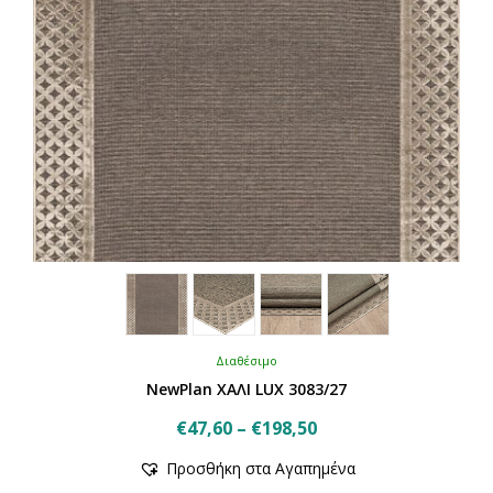
Διαθέσιμο
NewPlan ΧΑΛΙ LUX 3083/27
Price
€
47,60
–
€
198,50
Αυτό
range:
Προσθήκη στα Αγαπημένα
το
€47,60