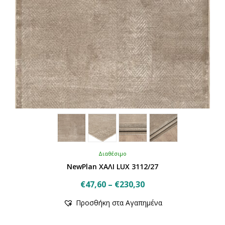
του
προϊόντος
Διαθέσιμο
NewPlan ΧΑΛΙ LUX 3112/27
Price
€
47,60
–
€
230,30
Αυτό
range:
Προσθήκη στα Αγαπημένα
το
€47,60
προϊόν
through