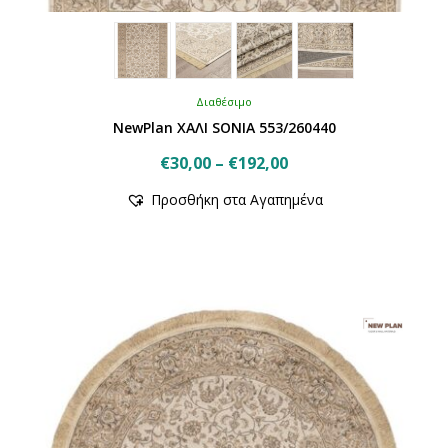
Διαθέσιμο
NewPlan ΧΑΛΙ SONIA 553/260440
Price
€
30,00
–
€
192,00
Αυτό
range:
Προσθήκη στα Αγαπημένα
το
€30,00
προϊόν
through
έχει
€192,00
πολλαπλές
παραλλαγές.
Οι
επιλογές
μπορούν
να
επιλεγούν
στη
σελίδα