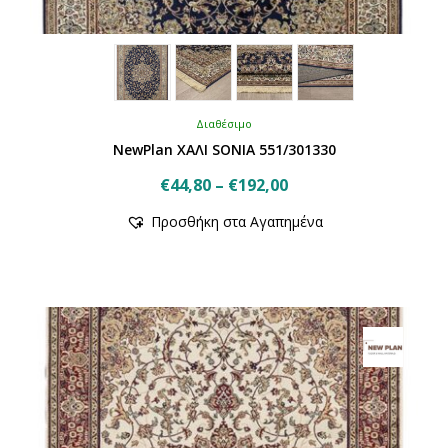
Διαθέσιμο
NewPlan ΧΑΛΙ SONIA 551/301330
Price
€
44,80
–
€
192,00
Αυτό
range:
Προσθήκη στα Αγαπημένα
το
€44,80
προϊόν
through
έχει
€192,00
πολλαπλές
παραλλαγές.
Οι
επιλογές
μπορούν
να
επιλεγούν
στη