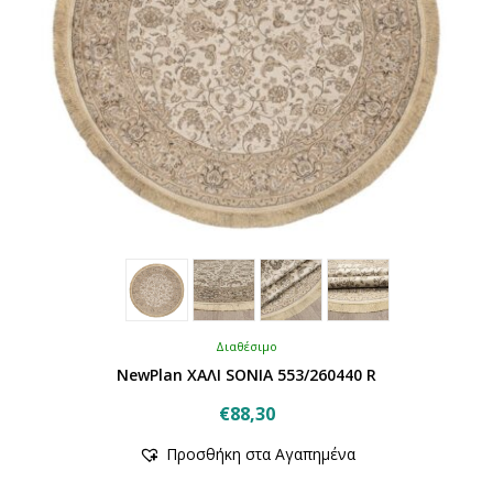
του
προϊόντος
Διαθέσιμο
NewPlan ΧΑΛΙ SONIA 553/260440 R
€
88,30
Αυτό
Προσθήκη στα Αγαπημένα
το
προϊόν