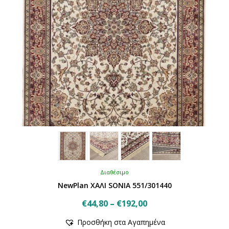
σελίδα
του
προϊόντος
Διαθέσιμο
NewPlan ΧΑΛΙ SONIA 551/301440
Price
€
44,80
–
€
192,00
Αυτό
range:
Προσθήκη στα Αγαπημένα
το
€44,80