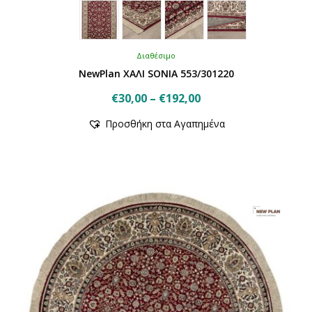
Διαθέσιμο
NewPlan ΧΑΛΙ SONIA 553/301220
Price
€
30,00
–
€
192,00
Αυτό
range:
Προσθήκη στα Αγαπημένα
το
€30,00
προϊόν
through
έχει
€192,00
πολλαπλές
παραλλαγές.
Οι
επιλογές
μπορούν
να
επιλεγούν
στη
σελίδα
του