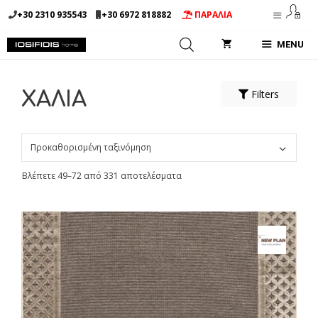
Μετάβαση
+30 2310 935543
+30 6972 818882
ΠΑΡΑΛΙΑ
σε
περιεχόμενο
MENU
Filters
ΧΑΛΙΑ
Βλέπετε 49–72 από 331 αποτελέσματα