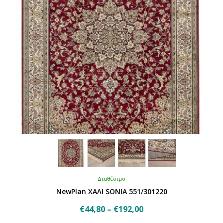
στη
σελίδα
του
προϊόντος
Διαθέσιμο
NewPlan ΧΑΛΙ SONIA 551/301220
Price
€
44,80
–
€
192,00
Αυτό
range: