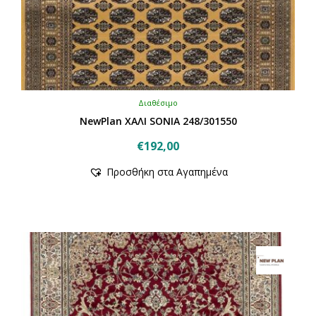
Διαθέσιμο
NewPlan ΧΑΛΙ SONIA 248/301550
€
192,00
Αυτό
Προσθήκη στα Αγαπημένα
το
προϊόν
έχει
πολλαπλές
παραλλαγές.
Οι
επιλογές
μπορούν
να
επιλεγούν