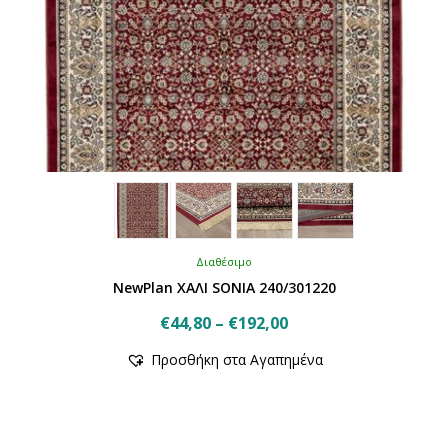
Διαθέσιμο
NewPlan ΧΑΛΙ SONIA 240/301220
Price
€
44,80
–
€
192,00
Αυτό
range:
Προσθήκη στα Αγαπημένα
το
€44,80
προϊόν
through
έχει
€192,00
πολλαπλές