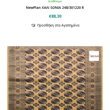
Διαθέσιμο
NewPlan ΧΑΛΙ SONIA 248/301220 R
€
88,30
Αυτό
Προσθήκη στα Αγαπημένα
το
προϊόν
έχει
πολλαπλές
παραλλαγές.
Οι
επιλογές
μπορούν
να
επιλεγούν
στη
σελίδα
του
προϊόντος