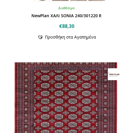
Διαθέσιμο
NewPlan ΧΑΛΙ SONIA 240/301220 R
€
88,30
Αυτό
Προσθήκη στα Αγαπημένα
το
προϊόν
έχει
πολλαπλές
παραλλαγές.
Οι
επιλογές
μπορούν
να
επιλεγούν
στη
σελίδα
του
προϊόντος