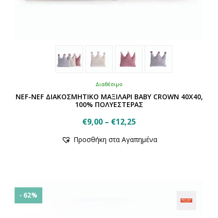
Διαθέσιμο
NEF-NEF ΔΙΑΚΟΣΜΗΤΙΚΟ ΜΑΞΙΛΑΡΙ ΒΑΒΥ CROWN 40X40,
100% ΠΟΛΥΕΣΤΕΡΑΣ
Price
€
9,00
–
€
12,25
Αυτό
range:
Προσθήκη στα Αγαπημένα
το
€9,00
προϊόν
through
έχει
€12,25
πολλαπλές
παραλλαγές.
Οι
- 62%
επιλογές
μπορούν