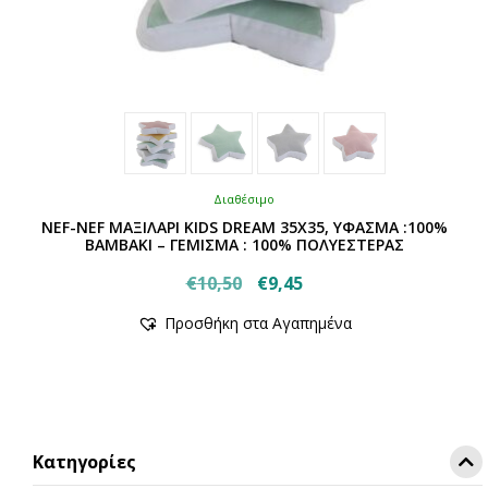
Διαθέσιμο
NEF-NEF ΜΑΞΙΛΑΡΙ KIDS DREAM 35Χ35, ΥΦΑΣΜΑ :100%
ΒΑΜΒΑΚΙ – ΓΕΜΙΣΜΑ : 100% ΠΟΛΥΕΣΤΕΡΑΣ
Original
Η
€
10,50
€
9,45
Αυτό
price
τρέχουσα
Προσθήκη στα Αγαπημένα
το
was:
τιμή
προϊόν
€10,50.
είναι:
έχει
€9,45.
πολλαπλές
παραλλαγές.
Οι
Κατηγορίες
επιλογές