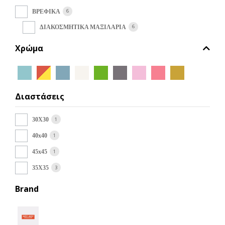
μπορούν
να
6
ΒΡΕΦΙΚΑ
επιλεγούν
6
ΔΙΑΚΟΣΜΗΤΙΚΑ ΜΑΞΙΛΑΡΙΑ
στη
σελίδα
Χρώμα
του
προϊόντος
Διαστάσεις
1
30X30
1
40x40
1
45x45
3
35Χ35
Brand