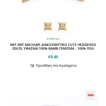
Διαθέσιμο
NEF-NEF ΜΑΞΙΛΑΡΙ ΔΙΑΚΟΣΜΗΤΙΚΟ CUTE HEDGEHOG
35X35, ΥΦΑΣΜΑ:100% ΒΑΜΒ-ΓΕΜΙΣΜΑ : 100% ΠΟΛ
€
8,40
Αυτό
Προσθήκη στα Αγαπημένα
το
προϊόν
έχει
πολλαπλές
παραλλαγές.
Οι
επιλογές
μπορούν