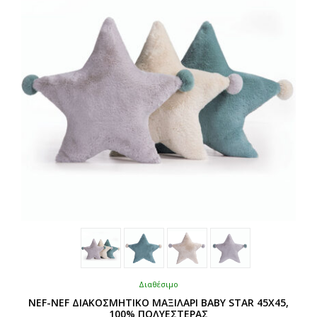
να
επιλεγούν
στη
σελίδα
του
προϊόντος
Διαθέσιμο
NEF-NEF ΔΙΑΚΟΣΜΗΤΙΚΟ ΜΑΞΙΛΑΡΙ ΒΑΒΥ STAR 45X45,
100% ΠΟΛΥΕΣΤΕΡΑΣ