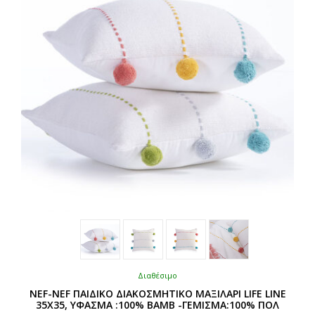
να
επιλεγούν
στη
σελίδα
του
προϊόντος
Διαθέσιμο
NEF-NEF ΠΑΙΔΙΚΟ ΔΙΑΚΟΣΜΗΤΙΚΟ ΜΑΞΙΛΑΡΙ LIFE LINE
35X35, ΥΦΑΣΜΑ :100% ΒΑΜΒ -ΓΕΜΙΣΜΑ:100% ΠΟΛ