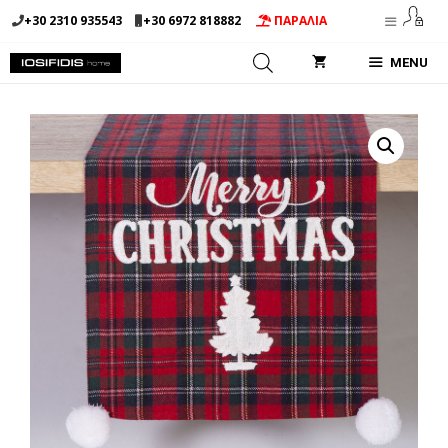
Μετάβαση
+30 2310 935543
+30 6972 818882
ΠΑΡΑΛΙΑ
σε
περιεχόμενο
MENU