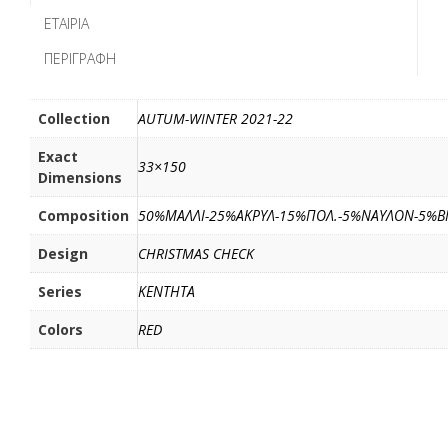
b
t
l
α
ΕΤΑΙΡΊΑ
o
e
σ
ΠΕΡΙΓΡΑΦΉ
o
r
τ
k
ε
ί
Collection
AUTUM-WINTER 2021-22
τ
Exact
ε
33×150
Dimensions
Composition
50%ΜΑΛΛΙ-25%ΑΚΡΥΛ-15%ΠΟΛ.-5%ΝΑΥΛΟΝ-5%Β
Design
CHRISTMAS CHECK
Series
ΚΕΝΤΗΤΑ
Colors
RED