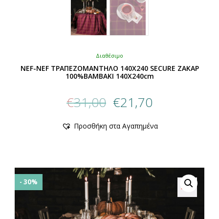
Διαθέσιμο
NEF-NEF ΤΡΑΠΕΖΟΜΑΝΤΗΛΟ 140X240 SECURE ΖΑΚΑΡ
100%ΒΑΜΒΑΚΙ 140X240cm
Original
Η
€
31,00
€
21,70
price
τρέχουσα
was:
τιμή
Αυτό
Προσθήκη στα Αγαπημένα
€31,00.
είναι:
το
προϊόν
€21,70.
έχει
πολλαπλές
παραλλαγές.
Οι
- 30%
επιλογές
μπορούν
να