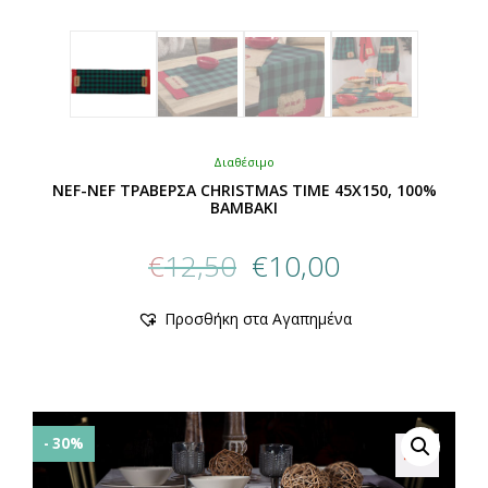
Διαθέσιμο
NEF-NEF ΤΡΑΒΕΡΣΑ CHRISTMAS TIME 45Χ150, 100%
BAMBAKI
Original
Η
€
12,50
€
10,00
price
τρέχουσα
was:
τιμή
Αυτό
Προσθήκη στα Αγαπημένα
€12,50.
είναι:
το
προϊόν
€10,00.
έχει
πολλαπλές
παραλλαγές.
Οι
- 30%
επιλογές
μπορούν