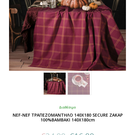
επιλεγούν
στη
σελίδα
του
προϊόντος
Διαθέσιμο
NEF-NEF ΤΡΑΠΕΖΟΜΑΝΤΗΛΟ 140X180 SECURE ΖΑΚΑΡ
100%ΒΑΜΒΑΚΙ 140X180cm
Original
Η