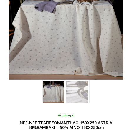
να
επιλεγούν
στη
σελίδα
του
προϊόντος
Διαθέσιμο
NEF-NEF ΤΡΑΠΕΖΟΜΑΝΤΗΛΟ 150X250 ASTRIA
50%ΒΑΜΒΑΚΙ – 50% ΛΙΝΟ 150Χ250cm