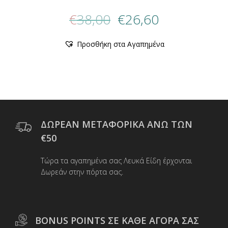
Original
Η
€
38,00
€
26,60
price
τρέχουσα
was:
τιμή
Αυτό
Προσθήκη στα Αγαπημένα
€38,00.
είναι:
το
προϊόν
€26,60.
έχει
πολλαπλές
παραλλαγές.
Οι
επιλογές
μπορούν
ΔΩΡΕΑΝ ΜΕΤΑΦΟΡΙΚΑ ΑΝΩ ΤΩΝ
να
€50
επιλεγούν
στη
Τώρα τα αγαπημένα σας Λευκά Είδη έρχονται
σελίδα
Δωρεάν στην πόρτα σας.
του
προϊόντος
BONUS POINTS ΣΕ ΚΑΘΕ ΑΓΟΡΑ ΣΑΣ