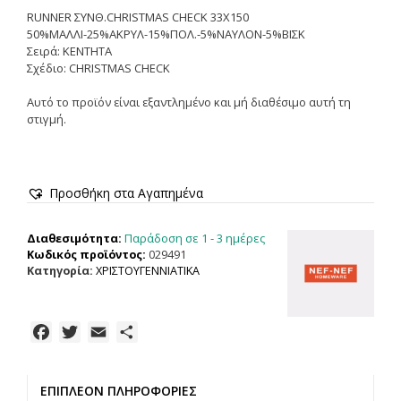
RUNNER ΣΥΝΘ.CHRISTMAS CHECK 33X150
50%ΜΑΛΛΙ-25%ΑΚΡΥΛ-15%ΠΟΛ.-5%ΝΑΥΛΟΝ-5%ΒΙΣΚ
Σειρά: ΚΕΝΤΗΤΑ
Σχέδιο: CHRISTMAS CHECK
Αυτό το προϊόν είναι εξαντλημένο και μή διαθέσιμο αυτή τη
στιγμή.
Προσθήκη στα Αγαπημένα
Παράδοση σε 1 - 3 ημέρες
Διαθεσιμότητα:
Κωδικός προϊόντος:
029491
Κατηγορία:
ΧΡΙΣΤΟΥΓΕΝΝΙΑΤΙΚΑ
F
T
E
Μ
a
w
m
ο
c
i
a
ι
ΕΠΙΠΛΈΟΝ ΠΛΗΡΟΦΟΡΊΕΣ
e
t
i
ρ