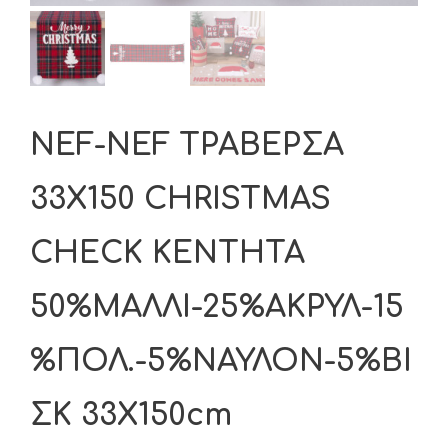
NEF-NEF ΤΡΑΒΕΡΣΑ
33X150 CHRISTMAS
CHECK ΚΕΝΤΗΤΑ
50%ΜΑΛΛΙ-25%ΑΚΡΥΛ-15
%ΠΟΛ.-5%ΝΑΥΛΟΝ-5%ΒΙ
ΣΚ 33X150cm