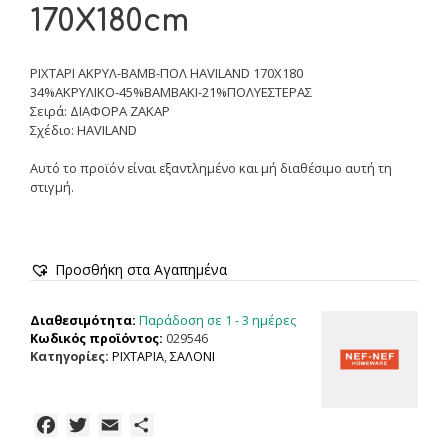
170X180cm
ΡΙΧΤΑΡΙ ΑΚΡΥΛ-ΒΑΜΒ-ΠΟΛ HAVILAND 170X180
34%ΑΚΡΥΛΙΚΟ-45%ΒΑΜΒΑΚΙ-21%ΠΟΛΥΕΣΤΕΡΑΣ
Σειρά: ΔΙΑΦΟΡΑ ΖΑΚΑΡ
Σχέδιο: HAVILAND
Αυτό το προϊόν είναι εξαντλημένο και μή διαθέσιμο αυτή τη
στιγμή.
Προσθήκη στα Αγαπημένα
Παράδοση σε 1 - 3 ημέρες
Διαθεσιμότητα:
Κωδικός προϊόντος:
029546
Κατηγορίες:
ΡΙΧΤΑΡΙΑ
,
ΣΑΛΟΝΙ
F
T
E
Μ