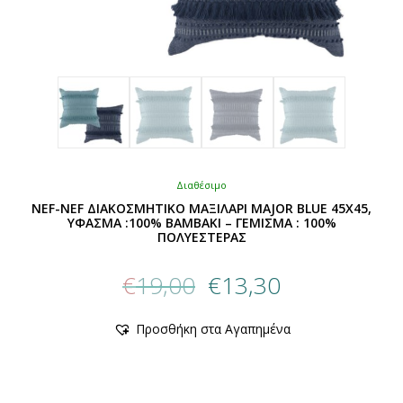
Διαθέσιμο
NEF-NEF ΔΙΑΚΟΣΜΗΤΙΚΟ ΜΑΞΙΛΑΡΙ MAJOR BLUE 45X45,
ΥΦΑΣΜΑ :100% ΒΑΜΒΑΚΙ – ΓΕΜΙΣΜΑ : 100%
ΠΟΛΥΕΣΤΕΡΑΣ
Original
Η
€
19,00
€
13,30
price
τρέχουσα
was:
τιμή
Αυτό
Προσθήκη στα Αγαπημένα
€19,00.
είναι:
το
προϊόν
€13,30.
έχει
πολλαπλές