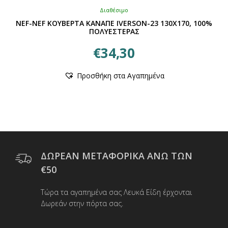
Διαθέσιμο
NEF-NEF ΚΟΥΒΕΡΤΑ ΚΑΝΑΠΕ IVERSON-23 130X170, 100%
ΠΟΛΥΕΣΤΕΡΑΣ
€
34,30
Αυτό
Προσθήκη στα Αγαπημένα
το
προϊόν
έχει
πολλαπλές
παραλλαγές.
Οι
επιλογές
μπορούν
ΔΩΡΕΑΝ ΜΕΤΑΦΟΡΙΚΑ ΑΝΩ ΤΩΝ
να
€50
επιλεγούν
στη
Τώρα τα αγαπημένα σας Λευκά Είδη έρχονται
σελίδα
Δωρεάν στην πόρτα σας.
του
προϊόντος