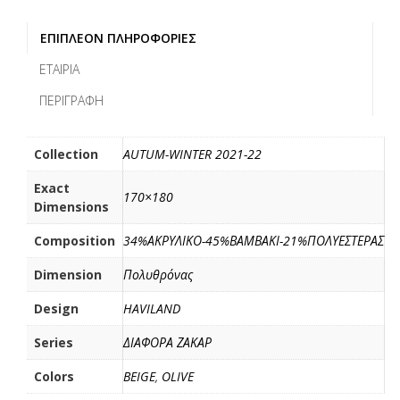
a
w
m
ο
c
i
a
ι
ΕΠΙΠΛΈΟΝ ΠΛΗΡΟΦΟΡΊΕΣ
e
t
i
ρ
b
t
l
α
ΕΤΑΙΡΊΑ
o
e
σ
ΠΕΡΙΓΡΑΦΉ
o
r
τ
k
ε
ί
Collection
AUTUM-WINTER 2021-22
τ
Exact
ε
170×180
Dimensions
Composition
34%ΑΚΡΥΛΙΚΟ-45%ΒΑΜΒΑΚΙ-21%ΠΟΛΥΕΣΤΕΡΑΣ
Dimension
Πολυθρόνας
Design
HAVILAND
Series
ΔΙΑΦΟΡΑ ΖΑΚΑΡ
Colors
BEIGE
,
OLIVE