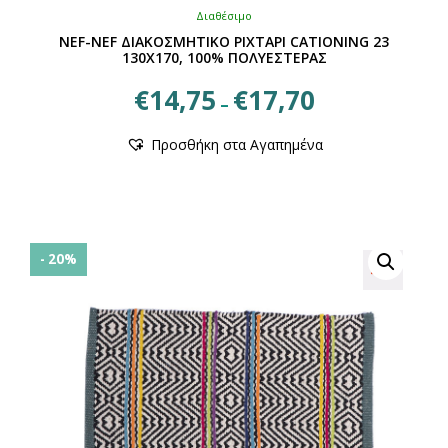
Διαθέσιμο
NEF-NEF ΔΙΑΚΟΣΜΗΤΙΚΟ ΡΙΧΤΑΡΙ CATIONING 23
130X170, 100% ΠΟΛΥΕΣΤΕΡΑΣ
Price
€
14,75
€
17,70
–
range:
Αυτό
€14,75
Προσθήκη στα Αγαπημένα
το
through
προϊόν
€17,70
έχει
πολλαπλές
παραλλαγές.
Οι
- 20%
επιλογές
μπορούν
να
επιλεγούν
στη
σελίδα
του
προϊόντος