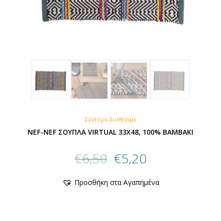
Σύντομα Διαθέσιμο
NEF-NEF ΣΟΥΠΛΑ VIRTUAL 33Χ48, 100% BAMBAKI
Original
Η
€
6,50
€
5,20
price
τρέχουσα
was:
τιμή
Προσθήκη στα Αγαπημένα
€6,50.
είναι:
€5,20.