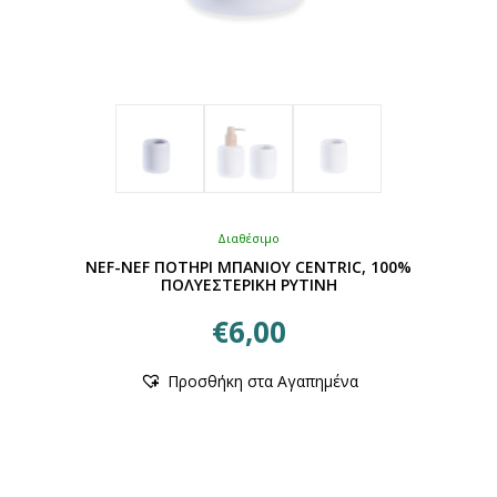
Διαθέσιμο
NEF-NEF ΠΟΤΗΡΙ ΜΠΑΝΙΟΥ CENTRIC, 100%
ΠΟΛΥΕΣΤΕΡΙΚΗ ΡΥΤΙΝΗ
€
6,00
Αυτό
Προσθήκη στα Αγαπημένα
το
προϊόν
έχει
πολλαπλές
παραλλαγές.