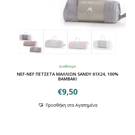
Διαθέσιμο
NEF-NEF ΠΕΤΣΕΤΑ ΜΑΛΛΙΩΝ SANDY 61Χ24, 100%
BAMBAKI
€
9,50
Αυτό
Προσθήκη στα Αγαπημένα
το
προϊόν
έχει
πολλαπλές
παραλλαγές.