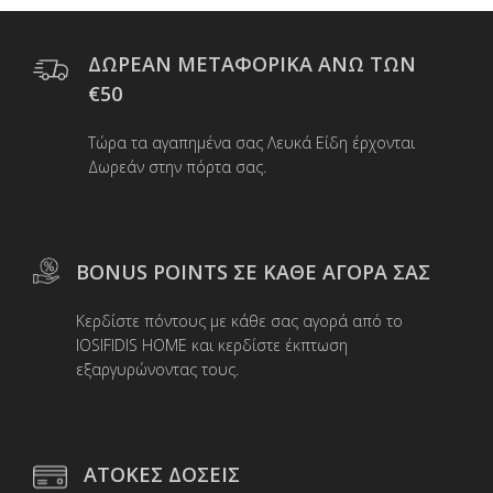
Οι
επιλογές
μπορούν
ΔΩΡΕΑΝ ΜΕΤΑΦΟΡΙΚΑ ΑΝΩ ΤΩΝ
να
€50
επιλεγούν
στη
Τώρα τα αγαπημένα σας Λευκά Είδη έρχονται
σελίδα
Δωρεάν στην πόρτα σας.
του
προϊόντος
BONUS POINTS ΣΕ ΚΑΘΕ ΑΓΟΡΑ ΣΑΣ
Κερδίστε πόντους με κάθε σας αγορά από το
IOSIFIDIS HOME και κερδίστε έκπτωση
εξαργυρώνοντας τους.
ΑΤΟΚΕΣ ΔΟΣΕΙΣ