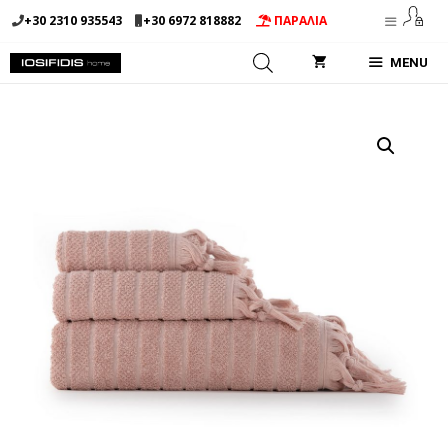
Μετάβαση
+30 2310 935543
+30 6972 818882
ΠΑΡΑΛΙΑ
σε
περιεχόμενο
MENU