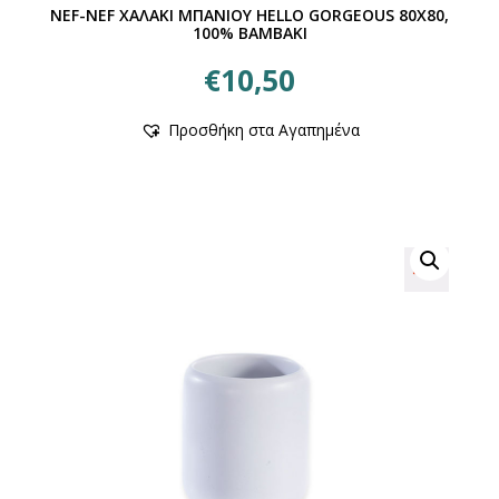
NEF-NEF ΧΑΛΑΚΙ ΜΠΑΝΙΟΥ HELLO GORGEOUS 80Χ80,
100% BAMBAKI
€
10,50
Αυτό
Προσθήκη στα Αγαπημένα
το
προϊόν
έχει
πολλαπλές
παραλλαγές.
Οι
επιλογές
μπορούν
να
επιλεγούν
στη
σελίδα
του
προϊόντος