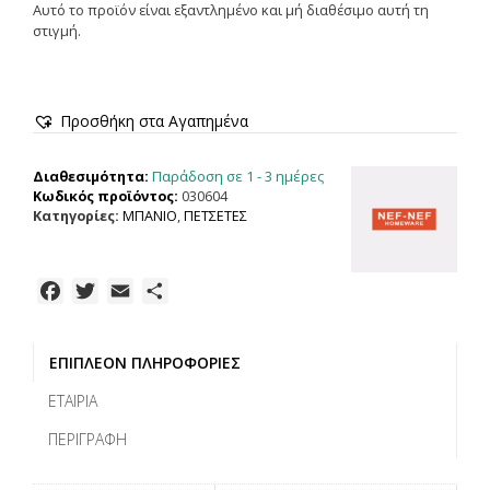
Αυτό το προϊόν είναι εξαντλημένο και μή διαθέσιμο αυτή τη
στιγμή.
Προσθήκη στα Αγαπημένα
Παράδοση σε 1 - 3 ημέρες
Διαθεσιμότητα:
Κωδικός προϊόντος:
030604
Κατηγορίες:
ΜΠΑΝΙΟ
,
ΠΕΤΣΕΤΕΣ
F
T
E
Μ
a
w
m
ο
c
i
a
ι
ΕΠΙΠΛΈΟΝ ΠΛΗΡΟΦΟΡΊΕΣ
e
t
i
ρ
b
t
l
α
ΕΤΑΙΡΊΑ
o
e
σ
ΠΕΡΙΓΡΑΦΉ
o
r
τ
k
ε