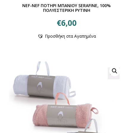
NEF-NEF ΠΟΤΗΡΙ ΜΠΑΝΙΟΥ SERAFINE, 100%
ΠΟΛΥΕΣΤΕΡΙΚΗ ΡΥΤΙΝΗ
€
6,00
Αυτό
Προσθήκη στα Αγαπημένα
το
προϊόν
έχει
πολλαπλές
παραλλαγές.
Οι
επιλογές
μπορούν
να
επιλεγούν
στη
σελίδα
του
προϊόντος