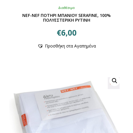
Διαθέσιμο
NEF-NEF ΠΟΤΗΡΙ ΜΠΑΝΙΟΥ SERAFINE, 100%
ΠΟΛΥΕΣΤΕΡΙΚΗ ΡΥΤΙΝΗ
€
6,00
Αυτό
Προσθήκη στα Αγαπημένα
το
προϊόν
έχει
πολλαπλές
παραλλαγές.
Οι
επιλογές
μπορούν
να
επιλεγούν
στη
σελίδα
του
προϊόντος