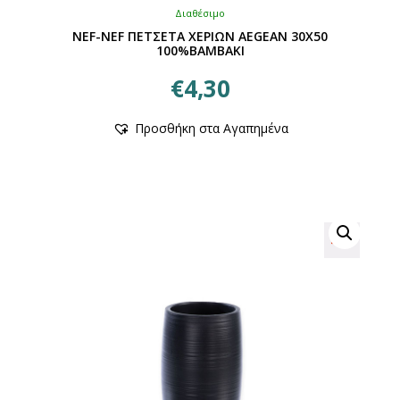
Διαθέσιμο
NEF-NEF ΠΕΤΣΕΤΑ ΧΕΡΙΩΝ AEGEAN 30Χ50
100%ΒΑΜΒΑΚΙ
€
4,30
Αυτό
Προσθήκη στα Αγαπημένα
το
προϊόν
έχει
πολλαπλές
παραλλαγές.
Οι
επιλογές
μπορούν
να
επιλεγούν
στη
σελίδα
του
προϊόντος