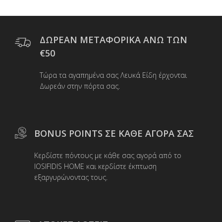
παραλλαγές.
Οι
επιλογές
μπορούν
ΔΩΡΕΑΝ ΜΕΤΑΦΟΡΙΚΑ ΑΝΩ ΤΩΝ
να
€50
επιλεγούν
στη
Τώρα τα αγαπημένα σας Λευκά Είδη έρχονται
σελίδα
Δωρεάν στην πόρτα σας.
του
προϊόντος
BONUS POINTS ΣΕ ΚΑΘΕ ΑΓΟΡΑ ΣΑΣ
Κερδίστε πόντους με κάθε σας αγορά από το
IOSIFIDIS HOME και κερδίστε έκπτωση
εξαργυρώνοντας τους.