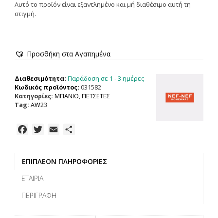
Αυτό το προϊόν είναι εξαντλημένο και μή διαθέσιμο αυτή τη
στιγμή.
Προσθήκη στα Αγαπημένα
Παράδοση σε 1 - 3 ημέρες
Διαθεσιμότητα:
Κωδικός προϊόντος:
031582
Κατηγορίες:
ΜΠΑΝΙΟ
,
ΠΕΤΣΕΤΕΣ
Tag:
AW23
F
T
E
Μ
a
w
m
ο
c
i
a
ι
ΕΠΙΠΛΈΟΝ ΠΛΗΡΟΦΟΡΊΕΣ
e
t
i
ρ
b
t
l
α
ΕΤΑΙΡΊΑ
o
e
σ
ΠΕΡΙΓΡΑΦΉ
o
r
τ
k
ε