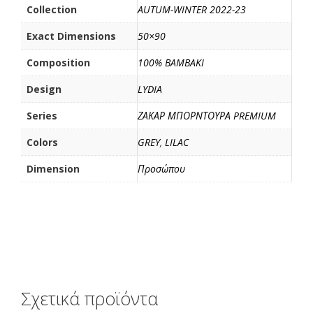
ί
Collection
AUTUM-WINTER 2022-23
τ
Exact Dimensions
50×90
ε
Composition
100% BAMBAKI
Design
LYDIA
Series
ΖΑΚΑΡ ΜΠΟΡΝΤΟΥΡΑ PREMIUM
Colors
GREY
,
LILAC
Dimension
Προσώπου
Σχετικά προϊόντα