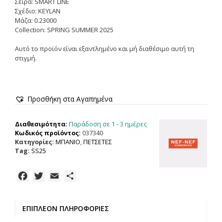
Σειρά: SMART LINE
Σχέδιο: KEYLAN
Μάζα: 0.23000
Collection: SPRING SUMMER 2025
Αυτό το προϊόν είναι εξαντλημένο και μή διαθέσιμο αυτή τη
στιγμή.
Προσθήκη στα Αγαπημένα
Παράδοση σε 1 - 3 ημέρες
Διαθεσιμότητα:
Κωδικός προϊόντος:
037340
Κατηγορίες:
ΜΠΑΝΙΟ
,
ΠΕΤΣΕΤΕΣ
Tag:
SS25
F
T
E
Μ
a
w
m
ο
c
i
a
ι
ΕΠΙΠΛΈΟΝ ΠΛΗΡΟΦΟΡΊΕΣ
e
t
i
ρ