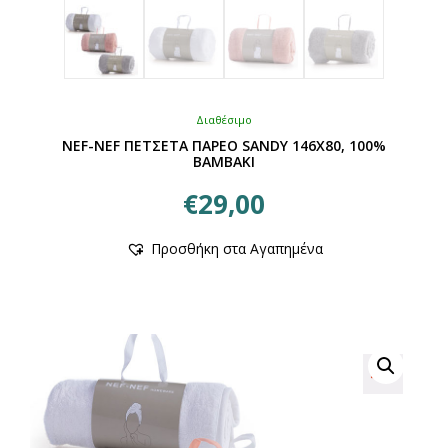
Διαθέσιμο
NEF-NEF ΠΕΤΣΕΤΑ ΠΑΡΕΟ SANDY 146Χ80, 100%
BAMBAKI
€
29,00
Αυτό
Προσθήκη στα Αγαπημένα
το
προϊόν
έχει
πολλαπλές
παραλλαγές.
Οι
επιλογές
μπορούν
να
επιλεγούν