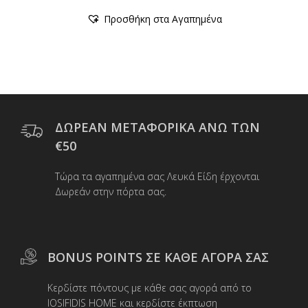
Αυτό
Προσθήκη στα Αγαπημένα
το
προϊόν
έχει
πολλαπλές
παραλλαγές.
Οι
επιλογές
μπορούν
ΔΩΡΕΑΝ ΜΕΤΑΦΟΡΙΚΑ ΑΝΩ ΤΩΝ
να
€50
επιλεγούν
στη
Τώρα τα αγαπημένα σας Λευκά Είδη έρχονται
σελίδα
Δωρεάν στην πόρτα σας.
του
προϊόντος
BONUS POINTS ΣΕ ΚΑΘΕ ΑΓΟΡΑ ΣΑΣ
Κερδίστε πόντους με κάθε σας αγορά από το
IOSIFIDIS HOME και κερδίστε έκπτωση