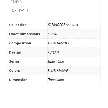
b
t
l
α
ΕΤΑΙΡΊΑ
o
e
σ
ΠΕΡΙΓΡΑΦΉ
o
r
τ
k
ε
ί
Collection
ΚΑΤΑΛΟΓΟΣ SS 2025
τ
Exact Dimensions
50×90
ε
Composition
100% BAMBAKI
Design
KEYLAN
Series
Smart Line
Colors
BLUE
,
MAUVE
Dimension
Προσώπου