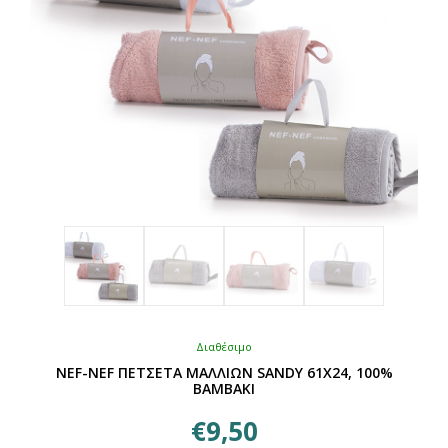
στη
σελίδα
του
προϊόντος
Διαθέσιμο
NEF-NEF ΠΕΤΣΕΤΑ ΜΑΛΛΙΩΝ SANDY 61Χ24, 100%
BAMBAKI
€
9,50