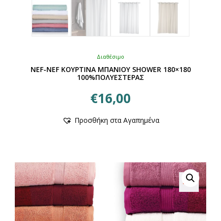
Διαθέσιμο
NEF-NEF ΚΟΥΡΤΙΝΑ ΜΠΑΝΙΟΥ SHOWER 180×180
100%ΠΟΛΥΕΣΤΕΡΑΣ
€
16,00
Αυτό
Προσθήκη στα Αγαπημένα
το
προϊόν
έχει
πολλαπλές
παραλλαγές.
Οι
επιλογές
μπορούν
να
επιλεγούν