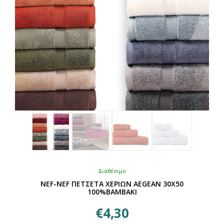
στη
σελίδα
του
προϊόντος
Διαθέσιμο
NEF-NEF ΠΕΤΣΕΤΑ ΧΕΡΙΩΝ AEGEAN 30Χ50
100%ΒΑΜΒΑΚΙ
€
4,30