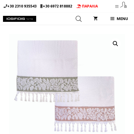
Μετάβαση
+30 2310 935543
+30 6972 818882
ΠΑΡΑΛΙΑ
σε
περιεχόμενο
MENU