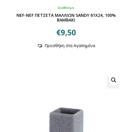
Διαθέσιμο
NEF-NEF ΠΕΤΣΕΤΑ ΜΑΛΛΙΩΝ SANDY 61Χ24, 100%
BAMBAKI
€
9,50
Αυτό
Προσθήκη στα Αγαπημένα
το
προϊόν
έχει
πολλαπλές
παραλλαγές.
Οι
επιλογές
μπορούν
να
επιλεγούν
στη
σελίδα
του
προϊόντος