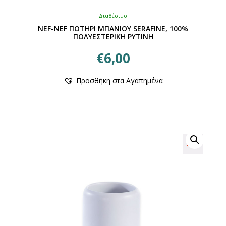
Διαθέσιμο
NEF-NEF ΠΟΤΗΡΙ ΜΠΑΝΙΟΥ SERAFINE, 100%
ΠΟΛΥΕΣΤΕΡΙΚΗ ΡΥΤΙΝΗ
€
6,00
Αυτό
Προσθήκη στα Αγαπημένα
το
προϊόν
έχει
πολλαπλές
παραλλαγές.
Οι
επιλογές
μπορούν
να
επιλεγούν
στη
σελίδα
του
προϊόντος