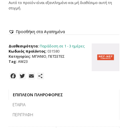
Αυτό το προϊόν είναι εξαντλημένο και μή διαθέσιμο αυτή τη
στιγμή.
Προσθήκη στα Αγαπημένα
Παράδοση σε 1 - 3 ημέρες
Διαθεσιμότητα:
Κωδικός προϊόντος:
031580
Κατηγορίες:
ΜΠΑΝΙΟ
,
ΠΕΤΣΕΤΕΣ
Tag:
AW23
F
T
E
Μ
a
w
m
ο
c
i
a
ι
ΕΠΙΠΛΈΟΝ ΠΛΗΡΟΦΟΡΊΕΣ
e
t
i
ρ
b
t
l
α
ΕΤΑΙΡΊΑ
o
e
σ
ΠΕΡΙΓΡΑΦΉ
o
r
τ
k
ε