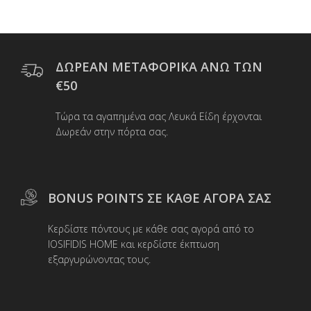
πολλαπλές
παραλλαγές.
Οι
επιλογές
μπορούν
ΔΩΡΕΑΝ ΜΕΤΑΦΟΡΙΚΑ ΑΝΩ ΤΩΝ
να
€50
επιλεγούν
στη
Τώρα τα αγαπημένα σας Λευκά Είδη έρχονται
σελίδα
Δωρεάν στην πόρτα σας.
του
προϊόντος
BONUS POINTS ΣΕ ΚΑΘΕ ΑΓΟΡΑ ΣΑΣ
Κερδίστε πόντους με κάθε σας αγορά από το
IOSIFIDIS HOME και κερδίστε έκπτωση
εξαργυρώνοντας τους.