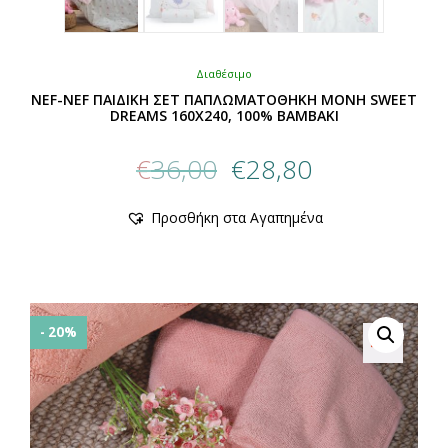
Διαθέσιμο
NEF-NEF ΠΑΙΔΙΚΗ ΣΕΤ ΠΑΠΛΩΜΑΤΟΘΗΚΗ ΜΟΝΗ SWEET
DREAMS 160Χ240, 100% BAMBAKI
Original
Η
€
36,00
€
28,80
price
τρέχουσα
was:
τιμή
Αυτό
Προσθήκη στα Αγαπημένα
€36,00.
είναι:
το
προϊόν
€28,80.
έχει
πολλαπλές
παραλλαγές.
Οι
- 20%
επιλογές
μπορούν
να
επιλεγούν
στη