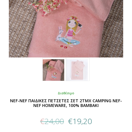
σελίδα
του
προϊόντος
Διαθέσιμο
NEF-NEF ΠΑΙΔΙΚΕΣ ΠΕΤΣΕΤΕΣ ΣΕΤ 2TMX CAMPING NEF-
NEF HOMEWARE, 100% ΒΑΜΒΑΚΙ
Original
Η
€
24,00
€
19,20
price
τρέχουσα
was:
τιμή
Αυτό