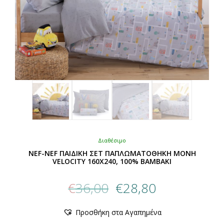
προϊόντος
Διαθέσιμο
NEF-NEF ΠΑΙΔΙΚΗ ΣΕΤ ΠΑΠΛΩΜΑΤΟΘΗΚΗ ΜΟΝΗ
VELOCITY 160Χ240, 100% BAMBAKI
Original
Η
€
36,00
€
28,80
price
τρέχουσα
was:
τιμή
Αυτό
Προσθήκη στα Αγαπημένα
€36,00.
είναι:
το