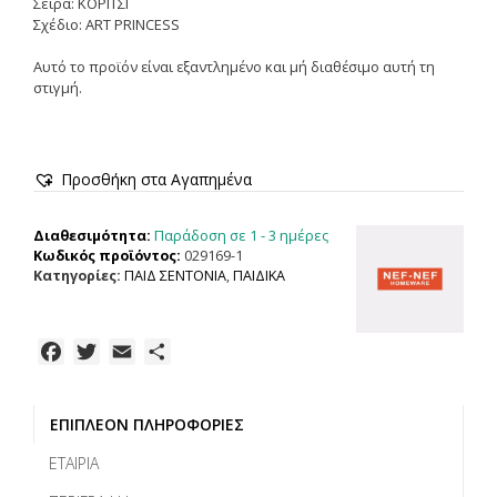
Σειρά: ΚΟΡΙΤΣΙ
Σχέδιο: ART PRINCESS
Αυτό το προϊόν είναι εξαντλημένο και μή διαθέσιμο αυτή τη
στιγμή.
Προσθήκη στα Αγαπημένα
Παράδοση σε 1 - 3 ημέρες
Διαθεσιμότητα:
Κωδικός προϊόντος:
029169-1
Κατηγορίες:
ΠΑΙΔ ΣΕΝΤΟΝΙΑ
,
ΠΑΙΔΙΚΑ
F
T
E
Μ
a
w
m
ο
c
i
a
ι
ΕΠΙΠΛΈΟΝ ΠΛΗΡΟΦΟΡΊΕΣ
e
t
i
ρ
b
t
l
α
ΕΤΑΙΡΊΑ
o
e
σ