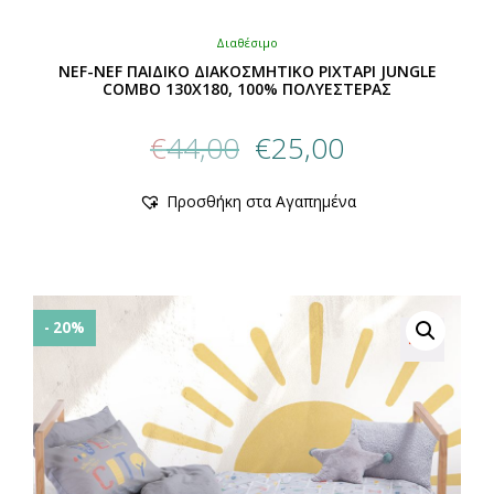
Διαθέσιμο
NEF-NEF ΠΑΙΔΙΚΟ ΔΙΑΚΟΣΜΗΤΙΚΟ ΡΙΧΤΑΡΙ JUNGLE
COMBO 130X180, 100% ΠΟΛΥΕΣΤΕΡΑΣ
Original
Η
€
44,00
€
25,00
price
τρέχουσα
was:
τιμή
Αυτό
Προσθήκη στα Αγαπημένα
€44,00.
είναι:
το
προϊόν
€25,00.
έχει
πολλαπλές
παραλλαγές.
Οι
- 20%
επιλογές
μπορούν
να
επιλεγούν
στη
σελίδα
του