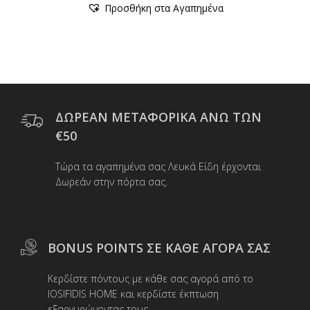
Προσθήκη στα Αγαπημένα
€24,00.
είναι:
το
προϊόν
€19,20.
έχει
πολλαπλές
παραλλαγές.
Οι
επιλογές
μπορούν
ΔΩΡΕΑΝ ΜΕΤΑΦΟΡΙΚΑ ΑΝΩ ΤΩΝ
να
€50
επιλεγούν
στη
Τώρα τα αγαπημένα σας Λευκά Είδη έρχονται
σελίδα
Δωρεάν στην πόρτα σας.
του
προϊόντος
BONUS POINTS ΣΕ ΚΑΘΕ ΑΓΟΡΑ ΣΑΣ
Κερδίστε πόντους με κάθε σας αγορά από το
IOSIFIDIS HOME και κερδίστε έκπτωση
εξαργυρώνοντας τους.