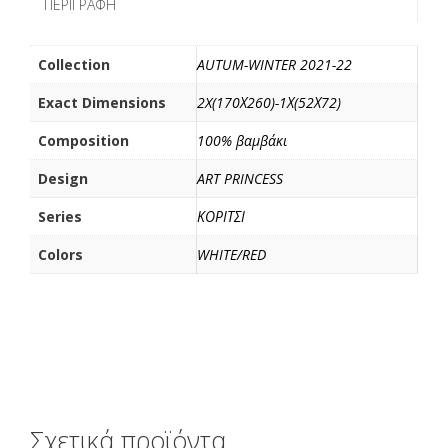
ΠΕΡΙΓΡΑΦΉ
o
r
τ
k
ε
ί
Collection
AUTUM-WINTER 2021-22
τ
Exact Dimensions
2X(170Χ260)-1Χ(52Χ72)
ε
Composition
100% βαμβάκι
Design
ART PRINCESS
Series
ΚΟΡΙΤΣΙ
Colors
WHITE/RED
Σχετικά προϊόντα