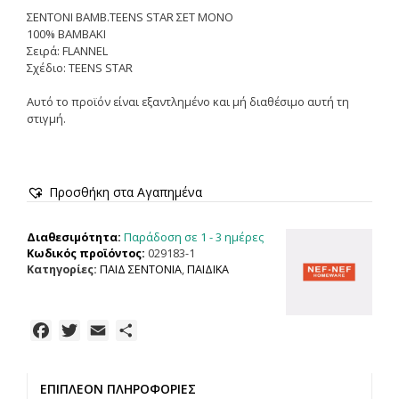
ΣΕΝΤΟΝΙ ΒΑΜΒ.TEENS STAR ΣΕΤ ΜΟΝΟ
100% ΒΑΜΒΑΚΙ
Σειρά: FLANNEL
Σχέδιο: TEENS STAR
Αυτό το προϊόν είναι εξαντλημένο και μή διαθέσιμο αυτή τη
στιγμή.
Προσθήκη στα Αγαπημένα
Παράδοση σε 1 - 3 ημέρες
Διαθεσιμότητα:
Κωδικός προϊόντος:
029183-1
Κατηγορίες:
ΠΑΙΔ ΣΕΝΤΟΝΙΑ
,
ΠΑΙΔΙΚΑ
F
T
E
Μ
a
w
m
ο
c
i
a
ι
ΕΠΙΠΛΈΟΝ ΠΛΗΡΟΦΟΡΊΕΣ
e
t
i
ρ