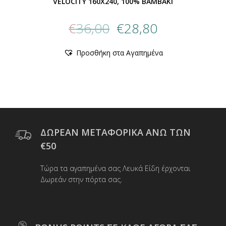
VELOCITY 160Χ240, 100% BAMBAKI
Original
Η
€
36,00
€
28,80
price
τρέχουσα
was:
τιμή
Αυτό
Προσθήκη στα Αγαπημένα
€36,00.
είναι:
το
προϊόν
€28,80.
έχει
πολλαπλές
παραλλαγές.
Οι
επιλογές
μπορούν
ΔΩΡΕΑΝ ΜΕΤΑΦΟΡΙΚΑ ΑΝΩ ΤΩΝ
να
€50
επιλεγούν
στη
Τώρα τα αγαπημένα σας Λευκά Είδη έρχονται
σελίδα
Δωρεάν στην πόρτα σας.
του
προϊόντος