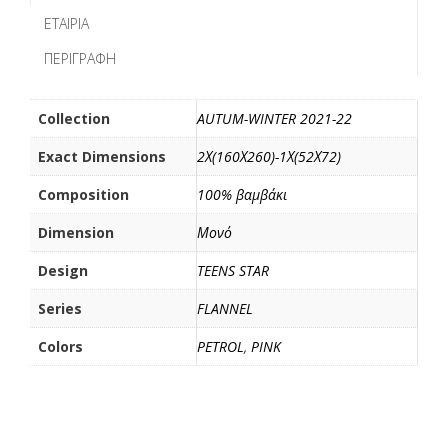
b
t
l
α
ΕΤΑΙΡΊΑ
o
e
σ
ΠΕΡΙΓΡΑΦΉ
o
r
τ
k
ε
ί
Collection
AUTUM-WINTER 2021-22
τ
Exact Dimensions
2Χ(160Χ260)-1Χ(52Χ72)
ε
Composition
100% βαμβάκι
Dimension
Μονό
Design
TEENS STAR
Series
FLANNEL
Colors
PETROL
,
PINK