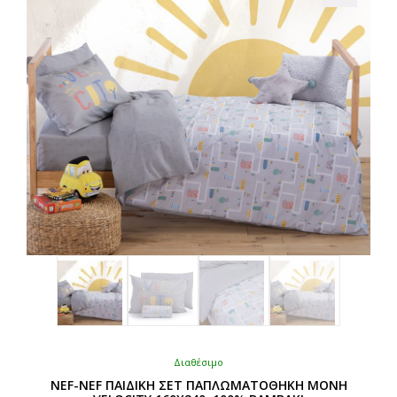
μπορούν
να
επιλεγούν
στη
σελίδα
του
προϊόντος
Διαθέσιμο
NEF-NEF ΠΑΙΔΙΚΗ ΣΕΤ ΠΑΠΛΩΜΑΤΟΘΗΚΗ ΜΟΝΗ