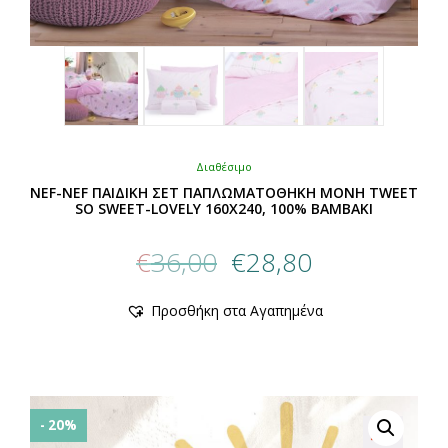
Διαθέσιμο
NEF-NEF ΠΑΙΔΙΚΗ ΣΕΤ ΠΑΠΛΩΜΑΤΟΘΗΚΗ ΜΟΝΗ TWEET
SO SWEET-LOVELY 160Χ240, 100% BAMBAKI
Original
Η
€
36,00
€
28,80
price
τρέχουσα
was:
τιμή
Αυτό
Προσθήκη στα Αγαπημένα
€36,00.
είναι:
το
προϊόν
€28,80.
έχει
πολλαπλές
παραλλαγές.
Οι
- 20%
επιλογές