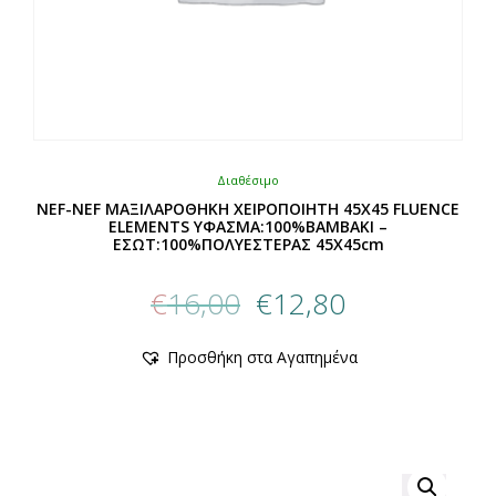
Διαθέσιμο
NEF-NEF ΜΑΞΙΛΑΡΟΘΗΚΗ ΧΕΙΡΟΠΟΙΗΤΗ 45X45 FLUENCE
ELEMENTS ΥΦΑΣΜΑ:100%ΒΑΜΒΑΚΙ –
ΕΣΩΤ:100%ΠΟΛΥΕΣΤΕΡΑΣ 45X45cm
Original
Η
€
16,00
€
12,80
price
τρέχουσα
was:
τιμή
Αυτό
Προσθήκη στα Αγαπημένα
€16,00.
είναι:
το
προϊόν
€12,80.
έχει
πολλαπλές
παραλλαγές.
Οι