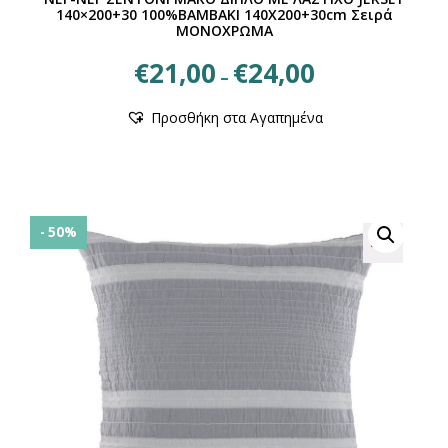
140×200+30 100%ΒΑΜΒΑΚΙ 140X200+30cm Σειρά
ΜΟΝΟΧΡΩΜΑ
Price
€
21,00
€
24,00
–
range:
Αυτό
€21,00
Προσθήκη στα Αγαπημένα
το
through
προϊόν
€24,00
έχει
πολλαπλές
παραλλαγές.
Οι
- 50%
επιλογές
μπορούν
να
επιλεγούν
στη
σελίδα
του
προϊόντος