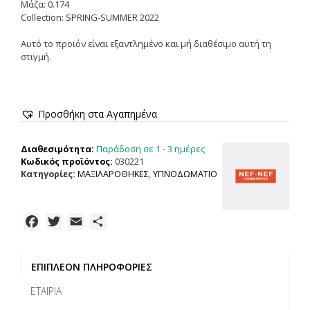
Μάζα: 0.174
Collection: SPRING-SUMMER 2022
Αυτό το προϊόν είναι εξαντλημένο και μή διαθέσιμο αυτή τη
στιγμή.
Προσθήκη στα Αγαπημένα
Παράδοση σε 1 - 3 ημέρες
Διαθεσιμότητα:
Κωδικός προϊόντος:
030221
Κατηγορίες:
ΜΑΞΙΛΑΡΟΘΗΚΕΣ
,
ΥΠΝΟΔΩΜΑΤΙΟ
F
T
E
Μ
a
w
m
ο
c
i
a
ι
ΕΠΙΠΛΈΟΝ ΠΛΗΡΟΦΟΡΊΕΣ
e
t
i
ρ
b
t
l
α
ΕΤΑΙΡΊΑ
o
e
σ