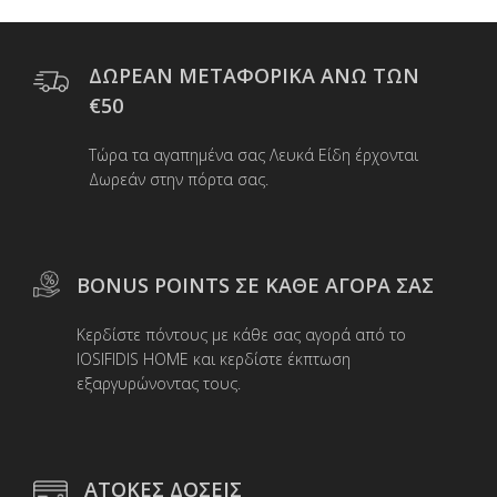
παραλλαγές.
Οι
επιλογές
μπορούν
ΔΩΡΕΑΝ ΜΕΤΑΦΟΡΙΚΑ ΑΝΩ ΤΩΝ
να
€50
επιλεγούν
στη
Τώρα τα αγαπημένα σας Λευκά Είδη έρχονται
σελίδα
Δωρεάν στην πόρτα σας.
του
προϊόντος
BONUS POINTS ΣΕ ΚΑΘΕ ΑΓΟΡΑ ΣΑΣ
Κερδίστε πόντους με κάθε σας αγορά από το
IOSIFIDIS HOME και κερδίστε έκπτωση
εξαργυρώνοντας τους.
ΑΤΟΚΕΣ ΔΟΣΕΙΣ