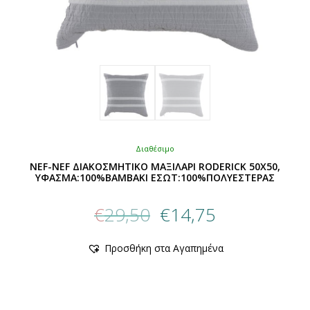
Διαθέσιμο
NEF-NEF ΔΙΑΚΟΣΜΗΤΙΚΟ ΜΑΞΙΛΑΡΙ RODERICK 50X50,
ΥΦΑΣΜΑ:100%BAMBAKI ΕΣΩΤ:100%ΠΟΛΥΕΣΤΕΡΑΣ
Original
Η
€
29,50
€
14,75
price
τρέχουσα
was:
τιμή
Αυτό
Προσθήκη στα Αγαπημένα
€29,50.
είναι:
το
προϊόν
€14,75.
έχει
πολλαπλές