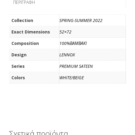
ΠΕΡΙΓΡΑΦΉ
o
r
τ
k
ε
ί
Collection
SPRING-SUMMER 2022
τ
Exact Dimensions
52×72
ε
Composition
100%ΒΑΜΒΑΚΙ
Design
LENNOX
Series
PREMIUM SATEEN
Colors
WHITE/BEIGE
Σχετικά προϊόντα