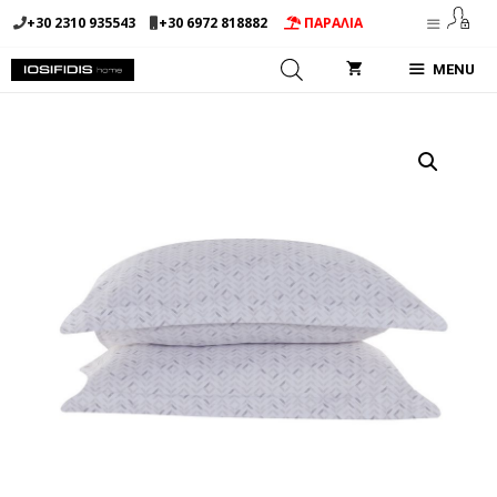
Μετάβαση
+30 2310 935543
+30 6972 818882
ΠΑΡΑΛΙΑ
σε
περιεχόμενο
MENU