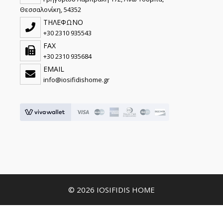
Θεσσαλονίκη, 54352
ΤΗΛΕΦΩΝΟ
+30 2310 935543
FAX
+30 2310 935684
EMAIL
info@iosifidishome.gr
© 2026 IOSIFIDIS HOME