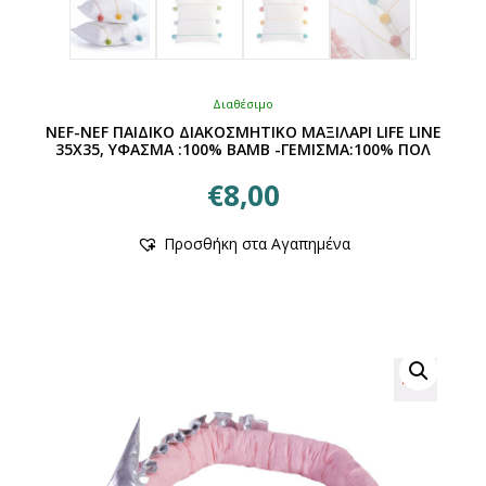
Διαθέσιμο
NEF-NEF ΠΑΙΔΙΚΟ ΔΙΑΚΟΣΜΗΤΙΚΟ ΜΑΞΙΛΑΡΙ LIFE LINE
35X35, ΥΦΑΣΜΑ :100% ΒΑΜΒ -ΓΕΜΙΣΜΑ:100% ΠΟΛ
€
8,00
Αυτό
Προσθήκη στα Αγαπημένα
το
προϊόν
έχει
πολλαπλές
παραλλαγές.
Οι
επιλογές
μπορούν
να
επιλεγούν
στη