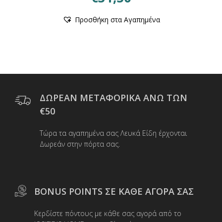
Αυτό
Προσθήκη στα Αγαπημένα
το
προϊόν
έχει
πολλαπλές
παραλλαγές.
Οι
επιλογές
μπορούν
ΔΩΡΕΑΝ ΜΕΤΑΦΟΡΙΚΑ ΑΝΩ ΤΩΝ
να
€50
επιλεγούν
στη
Τώρα τα αγαπημένα σας Λευκά Είδη έρχονται
σελίδα
Δωρεάν στην πόρτα σας.
του
προϊόντος
BONUS POINTS ΣΕ ΚΑΘΕ ΑΓΟΡΑ ΣΑΣ
Κερδίστε πόντους με κάθε σας αγορά από το