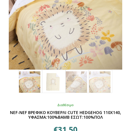
επιλεγούν
στη
σελίδα
του
προϊόντος
Διαθέσιμο
NEF-NEF ΒΡΕΦΙΚΟ ΚΟΥΒΕΡΛΙ CUTE HEDGEHOG 110Χ140,
ΥΦΑΣΜΑ:100%BAMB ΕΣΩΤ:100%ΠΟΛ
€
31,50