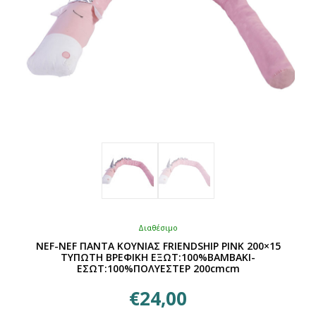
σελίδα
του
προϊόντος
Διαθέσιμο
NEF-NEF ΠΑΝΤΑ ΚΟΥΝΙΑΣ FRIENDSHIP PINK 200×15
ΤΥΠΩΤΗ ΒΡΕΦΙΚΗ ΕΞΩΤ:100%ΒΑΜΒΑΚΙ-
ΕΣΩΤ:100%ΠΟΛΥΕΣΤΕΡ 200cmcm
€
24,00