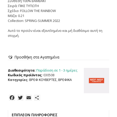
Σύνθεση:100% ΒΑΜΒΑΚΙ
Σειρά: ΠΙΚΕ ΤΥΠΩΤΗ
Σχέδιο: FOLLOW THE RAINBOW
Μάζα: 0.21
Collection: SPRING-SUMMER 2022
Αυτό το προϊόν είναι εξαντλημένο και μή διαθέσιμο αυτή τη
στιγμή.
Προσθήκη στα Αγαπημένα
Παράδοση σε 1 - 3 ημέρες
Διαθεσιμότητα:
Κωδικός προϊόντος:
030508
Κατηγορίες:
ΒΡΕΦ ΚΟΥΒΕΡΤΕΣ
,
ΒΡΕΦΙΚΑ
F
T
E
Μ
a
w
m
ο
c
i
a
ι
ΕΠΙΠΛΈΟΝ ΠΛΗΡΟΦΟΡΊΕΣ
e
t
i
ρ