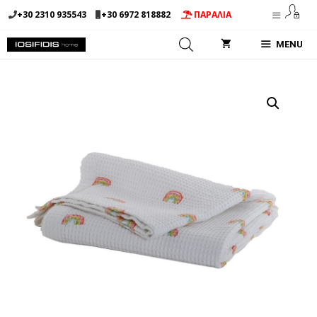
Μετάβαση
+30 2310 935543
+30 6972 818882
ΠΑΡΑΛΙΑ
σε
περιεχόμενο
MENU