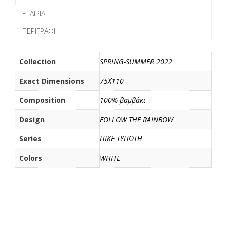
b
t
l
α
ΕΤΑΙΡΊΑ
o
e
σ
ΠΕΡΙΓΡΑΦΉ
o
r
τ
k
ε
ί
Collection
SPRING-SUMMER 2022
τ
Exact Dimensions
75Χ110
ε
Composition
100% βαμβάκι
Design
FOLLOW THE RAINBOW
Series
ΠΙΚΕ ΤΥΠΩΤΗ
Colors
WHITE