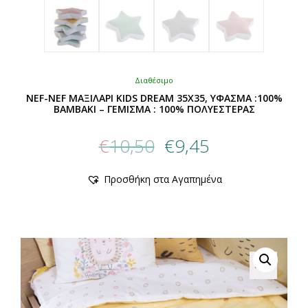
Διαθέσιμο
NEF-NEF ΜΑΞΙΛΑΡΙ KIDS DREAM 35Χ35, ΥΦΑΣΜΑ :100%
ΒΑΜΒΑΚΙ – ΓΕΜΙΣΜΑ : 100% ΠΟΛΥΕΣΤΕΡΑΣ
Original
Η
€
10,50
€
9,45
price
τρέχουσα
was:
τιμή
Αυτό
Προσθήκη στα Αγαπημένα
€10,50.
είναι:
το
προϊόν
€9,45.
έχει
πολλαπλές
παραλλαγές.
Οι
επιλογές
μπορούν
να