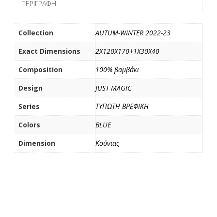
ΠΕΡΙΓΡΑΦΉ
o
r
τ
k
ε
ί
Collection
AUTUM-WINTER 2022-23
τ
Exact Dimensions
2X120X170+1X30X40
ε
Composition
100% βαμβάκι
Design
JUST MAGIC
Series
ΤΥΠΩΤΗ ΒΡΕΦΙΚΗ
Colors
BLUE
Dimension
Κούνιας