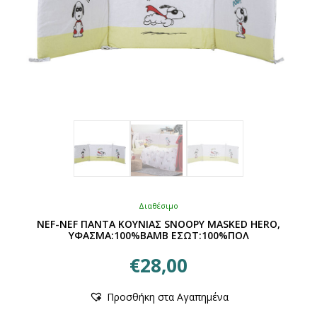
του
προϊόντος
Διαθέσιμο
NEF-NEF ΠΑΝΤΑ ΚΟΥΝΙΑΣ SNOOPY MASKED HERO,
ΥΦΑΣΜΑ:100%BAMB ΕΣΩΤ:100%ΠΟΛ
€
28,00
Αυτό
Προσθήκη στα Αγαπημένα
το
προϊόν