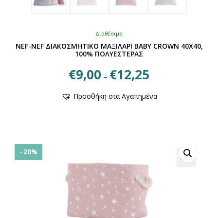
Διαθέσιμο
NEF-NEF ΔΙΑΚΟΣΜΗΤΙΚΟ ΜΑΞΙΛΑΡΙ ΒΑΒΥ CROWN 40X40,
100% ΠΟΛΥΕΣΤΕΡΑΣ
Price
€
9,00
€
12,25
–
range:
Αυτό
€9,00
Προσθήκη στα Αγαπημένα
το
through
προϊόν
€12,25
έχει
πολλαπλές
παραλλαγές.
Οι
- 20%
επιλογές
μπορούν
να
επιλεγούν
στη
σελίδα