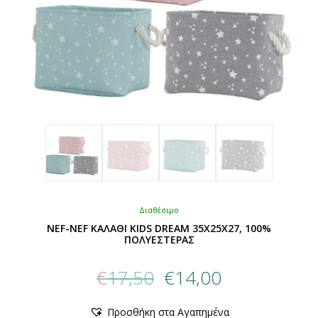
του
προϊόντος
Διαθέσιμο
NEF-NEF ΚΑΛΑΘΙ KIDS DREAM 35X25X27, 100%
ΠΟΛΥΕΣΤΕΡΑΣ
Original
Η
€
17,50
€
14,00
price
τρέχουσα
was:
τιμή
Αυτό
Προσθήκη στα Αγαπημένα
€17,50.
είναι:
το