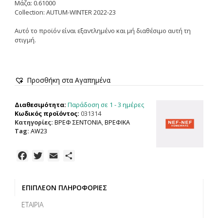
Μάζα: 0.61000
Collection: AUTUM-WINTER 2022-23
Αυτό το προϊόν είναι εξαντλημένο και μή διαθέσιμο αυτή τη
στιγμή.
Προσθήκη στα Αγαπημένα
Παράδοση σε 1 - 3 ημέρες
Διαθεσιμότητα:
Κωδικός προϊόντος:
031314
Κατηγορίες:
ΒΡΕΦ ΣΕΝΤΟΝΙΑ
,
ΒΡΕΦΙΚΑ
Tag:
AW23
F
T
E
Μ
a
w
m
ο
c
i
a
ι
ΕΠΙΠΛΈΟΝ ΠΛΗΡΟΦΟΡΊΕΣ
e
t
i
ρ
b
t
l
α
ΕΤΑΙΡΊΑ
o
e
σ