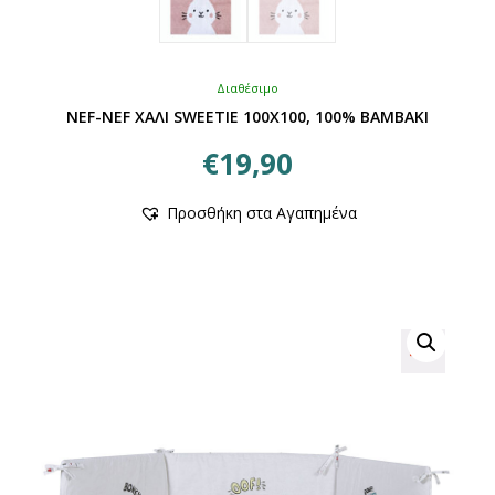
Διαθέσιμο
NEF-NEF ΧΑΛΙ SWEETIE 100X100, 100% BAMBAKI
€
19,90
Αυτό
Προσθήκη στα Αγαπημένα
το
προϊόν
έχει
πολλαπλές
παραλλαγές.
Οι
επιλογές
μπορούν
να
επιλεγούν
στη
σελίδα