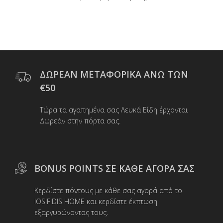
προϊόν
€14,00.
έχει
πολλαπλές
παραλλαγές.
Οι
επιλογές
μπορούν
ΔΩΡΕΑΝ ΜΕΤΑΦΟΡΙΚΑ ΑΝΩ ΤΩΝ
να
€50
επιλεγούν
στη
Τώρα τα αγαπημένα σας Λευκά Είδη έρχονται
σελίδα
Δωρεάν στην πόρτα σας.
του
προϊόντος
BONUS POINTS ΣΕ ΚΑΘΕ ΑΓΟΡΑ ΣΑΣ
Κερδίστε πόντους με κάθε σας αγορά από το
IOSIFIDIS HOME και κερδίστε έκπτωση
εξαργυρώνοντας τους.