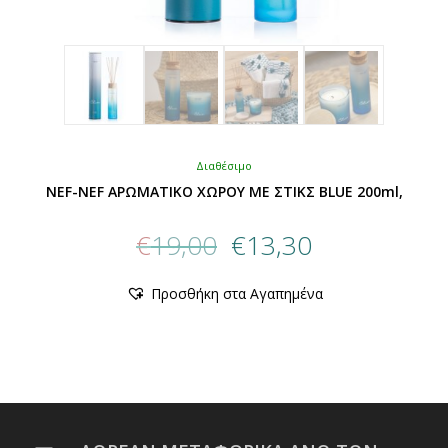
Διαθέσιμο
NEF-NEF ΑΡΩΜΑΤΙΚΟ ΧΩΡΟΥ ME ΣΤΙΚΣ BLUE 200ml,
Original
Η
€
19,00
€
13,30
price
τρέχουσα
was:
τιμή
Αυτό
Προσθήκη στα Αγαπημένα
€19,00.
είναι:
το
προϊόν
€13,30.
έχει
πολλαπλές
παραλλαγές.
Οι
επιλογές
μπορούν