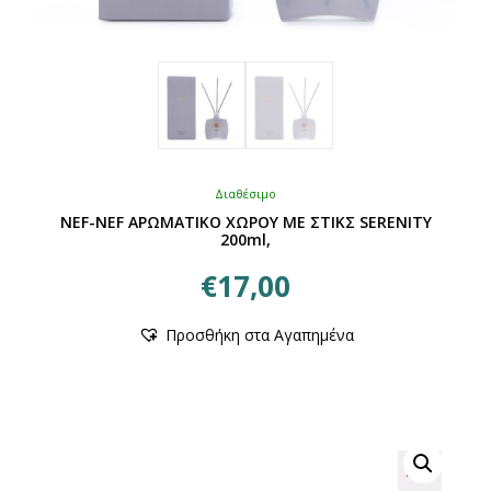
Διαθέσιμο
NEF-NEF ΑΡΩΜΑΤΙΚΟ ΧΩΡΟΥ ΜΕ ΣΤΙΚΣ SERENITY
200ml,
€
17,00
Αυτό
Προσθήκη στα Αγαπημένα
το
προϊόν
έχει
πολλαπλές
παραλλαγές.
Οι
επιλογές