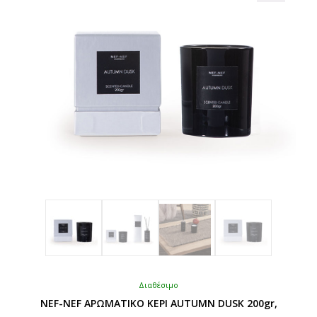
μπορούν
να
επιλεγούν
στη
σελίδα
του
προϊόντος
Διαθέσιμο
NEF-NEF ΑΡΩΜΑΤΙΚΟ ΚΕΡΙ AUTUMN DUSK 200gr,