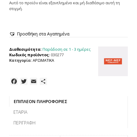
Αυτό το προϊόν είναι εξαντλημένο και μή διαθέσιμο αυτή τη
στιγμή.
Προσθήκη στα Αγαπημένα
Παράδοση σε 1 - 3 ημέρες
Διαθεσιμότητα:
Κωδικός προϊόντος:
030277
Κατηγορία:
ΑΡΩΜΑΤΙΚΑ
F
T
E
Μ
a
w
m
ο
c
i
a
ι
ΕΠΙΠΛΈΟΝ ΠΛΗΡΟΦΟΡΊΕΣ
e
t
i
ρ
b
t
l
α
ΕΤΑΙΡΊΑ
o
e
σ
ΠΕΡΙΓΡΑΦΉ
o
r
τ
k
ε