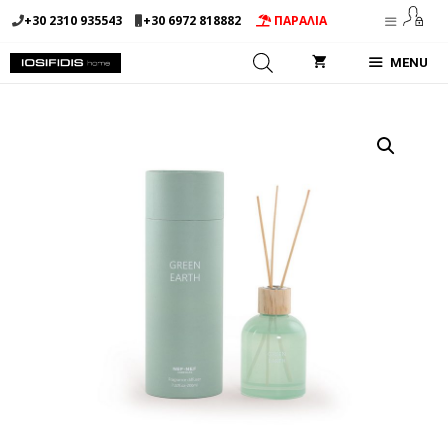
Μετάβαση
+30 2310 935543
+30 6972 818882
ΠΑΡΑΛΙΑ
σε
περιεχόμενο
MENU