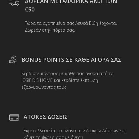
ΔΩΡΕΑΝ ΜΕΤΑΦΟΡΙΚΑ ΑΝΩ ΤΩΝ
να
€50
επιλεγούν
στη
Τώρα τα αγαπημένα σας Λευκά Είδη έρχονται
σελίδα
Δωρεάν στην πόρτα σας.
του
προϊόντος
BONUS POINTS ΣΕ ΚΑΘΕ ΑΓΟΡΑ ΣΑΣ
Κερδίστε πόντους με κάθε σας αγορά από το
IOSIFIDIS HOME και κερδίστε έκπτωση
εξαργυρώνοντας τους.
ΑΤΟΚΕΣ ΔΟΣΕΙΣ
Εκμεταλλευτείτε το πλάνο των Άτοκων Δόσεων και
κάντε τα ψώνια σας με άνεση.