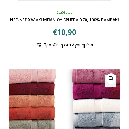
Διαθέσιμο
NEF-NEF ΧΑΛΑΚΙ ΜΠΑΝΙΟΥ SPHERA D70, 100% BAMBAKI
€
10,90
Αυτό
Προσθήκη στα Αγαπημένα
το
προϊόν
έχει
πολλαπλές
παραλλαγές.
Οι
επιλογές
μπορούν
να
επιλεγούν
στη
σελίδα
του
προϊόντος