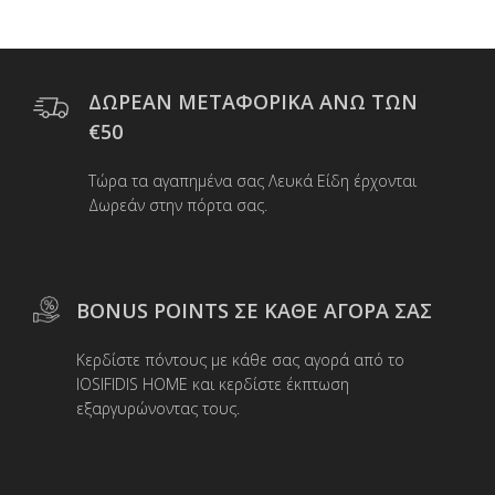
πολλαπλές
παραλλαγές.
Οι
επιλογές
μπορούν
ΔΩΡΕΑΝ ΜΕΤΑΦΟΡΙΚΑ ΑΝΩ ΤΩΝ
να
€50
επιλεγούν
στη
Τώρα τα αγαπημένα σας Λευκά Είδη έρχονται
σελίδα
Δωρεάν στην πόρτα σας.
του
προϊόντος
BONUS POINTS ΣΕ ΚΑΘΕ ΑΓΟΡΑ ΣΑΣ
Κερδίστε πόντους με κάθε σας αγορά από το
IOSIFIDIS HOME και κερδίστε έκπτωση
εξαργυρώνοντας τους.