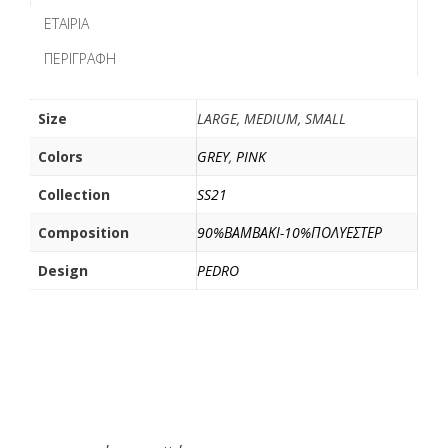
b
t
l
α
ΕΤΑΙΡΊΑ
o
e
σ
ΠΕΡΙΓΡΑΦΉ
o
r
τ
k
ε
ί
Size
LARGE, MEDIUM, SMALL
τ
Colors
GREY
,
PINK
ε
Collection
SS21
Composition
90%ΒΑΜΒΑΚΙ-10%ΠΟΛΥΕΣΤΕΡ
Design
PEDRO