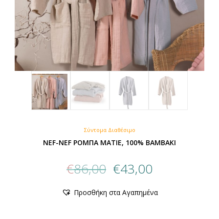
Σύντομα Διαθέσιμο
NEF-NEF ΡΟΜΠΑ ΜΑΤΙΕ, 100% BAMBAKI
Original
Η
€
86,00
€
43,00
price
τρέχουσα
was:
τιμή
Προσθήκη στα Αγαπημένα
€86,00.
είναι:
€43,00.