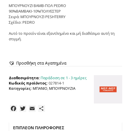
ΜΠΟΥΡΝΟΥΖΙ ΒΑΜΒ-ΠΟΛ PEDRO
90%ΒΑΜΒΑΚΙ-10%ΠΟΛΥΕΣΤΕΡ
Σειρά: ΜΠΟΥΡΝΟΥΖΙ PESHTERRY
Σχέδιο: PEDRO
Αυτό το προϊόν είναι εξαντλημένο και μή διαθέσιμο αυτή τη
στιγμή.
Προσθήκη στα Αγαπημένα
Παράδοση σε 1 - 3 ημέρες
Διαθεσιμότητα:
Κωδικός προϊόντος:
027814-1
Κατηγορίες:
ΜΠΑΝΙΟ
,
ΜΠΟΥΡΝΟΥΖΙΑ
F
T
E
Μ
a
w
m
ο
c
i
a
ι
ΕΠΙΠΛΈΟΝ ΠΛΗΡΟΦΟΡΊΕΣ
e
t
i
ρ