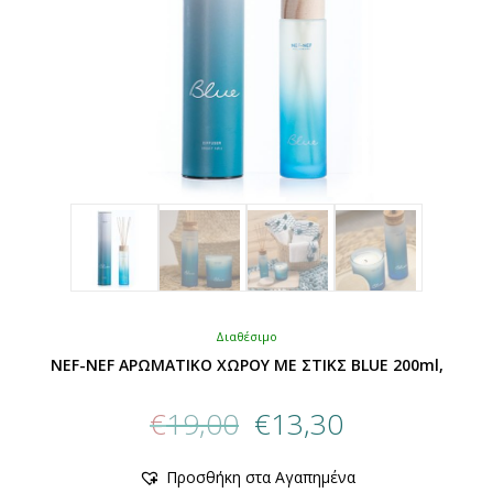
του
προϊόντος
Διαθέσιμο
NEF-NEF ΑΡΩΜΑΤΙΚΟ ΧΩΡΟΥ ME ΣΤΙΚΣ BLUE 200ml,
Original
Η
€
19,00
€
13,30
price
τρέχουσα
was:
τιμή
Αυτό
Προσθήκη στα Αγαπημένα
€19,00.
είναι:
το