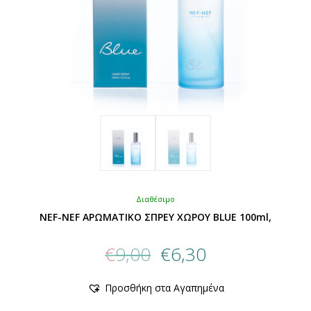
Διαθέσιμο
NEF-NEF ΑΡΩΜΑΤΙΚΟ ΣΠΡΕΥ ΧΩΡΟΥ BLUE 100ml,
Original
Η
€
9,00
€
6,30
price
τρέχουσα
was:
τιμή
Αυτό
Προσθήκη στα Αγαπημένα
€9,00.
είναι:
το
προϊόν
€6,30.