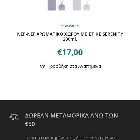
Διαθέσιμο
NEF-NEF ΑΡΩΜΑΤΙΚΟ ΧΩΡΟΥ ΜΕ ΣΤΙΚΣ SERENITY
200ml,
€
17,00
Αυτό
Προσθήκη στα Αγαπημένα
το
προϊόν
έχει
πολλαπλές
παραλλαγές.
Οι
επιλογές
μπορούν
ΔΩΡΕΑΝ ΜΕΤΑΦΟΡΙΚΑ ΑΝΩ ΤΩΝ
να
€50
επιλεγούν
στη
Τώρα τα αγαπημένα σας Λευκά Είδη έρχονται