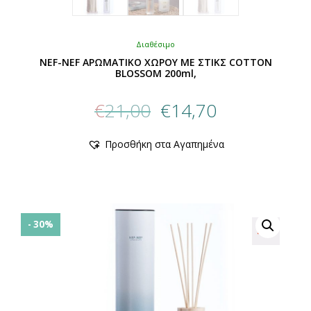
Διαθέσιμο
NEF-NEF ΑΡΩΜΑΤΙΚΟ ΧΩΡΟΥ ME ΣΤΙΚΣ COTTON
BLOSSOM 200ml,
Original
Η
€
21,00
€
14,70
price
τρέχουσα
was:
τιμή
Αυτό
Προσθήκη στα Αγαπημένα
€21,00.
είναι:
το
προϊόν
€14,70.
έχει
πολλαπλές
παραλλαγές.
Οι
- 30%
επιλογές
μπορούν
να
επιλεγούν
στη
σελίδα