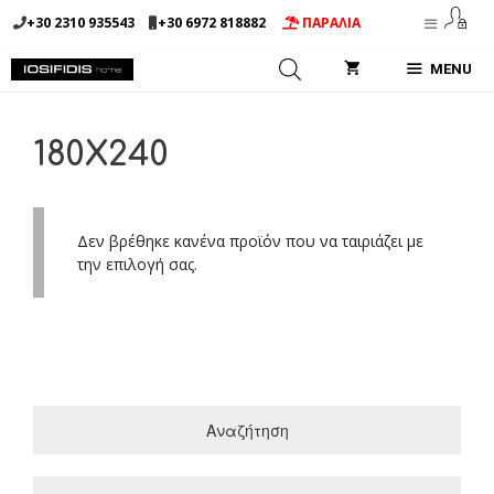
Μετάβαση
+30 2310 935543
+30 6972 818882
ΠΑΡΑΛΙΑ
σε
περιεχόμενο
MENU
180Χ240
Δεν βρέθηκε κανένα προϊόν που να ταιριάζει με
την επιλογή σας.
Αναζήτηση