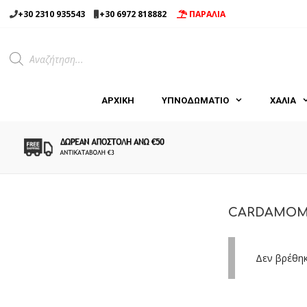
Μετάβαση
+30 2310 935543
+30 6972 818882
ΠΑΡΑΛΙΑ
σε
περιεχόμενο
Products
search
ΑΡΧΙΚΉ
ΥΠΝΟΔΩΜΑΤΙΟ
ΧΑΛΙΑ
CARDAMOM 
Δεν βρέθηκ