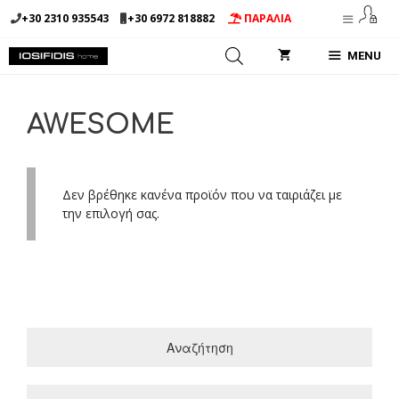
Μετάβαση
+30 2310 935543
+30 6972 818882
ΠΑΡΑΛΙΑ
σε
περιεχόμενο
MENU
AWESOME
Δεν βρέθηκε κανένα προϊόν που να ταιριάζει με
την επιλογή σας.
Αναζήτηση